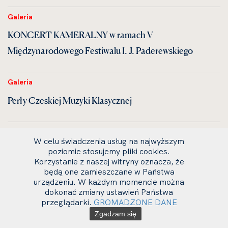
Galeria
KONCERT KAMERALNY w ramach V
Międzynarodowego Festiwalu I. J. Paderewskiego
Galeria
Perły Czeskiej Muzyki Klasycznej
Galeria
W celu świadczenia usług na najwyższym
KONCERT SYMFONICZNY
poziomie stosujemy pliki cookies.
Korzystanie z naszej witryny oznacza, że
będą one zamieszczane w Państwa
Galeria
urządzeniu. W każdym momencie można
dokonać zmiany ustawień Państwa
Uroczystość dyplomatorium
przeglądarki.
GROMADZONE DANE
Zgadzam się