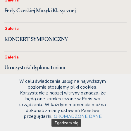
Perły Czeskiej Muzyki Klasycznej
Galeria
KONCERT SYMFONICZNY
Galeria
Uroczystość dyplomatorium
W celu świadczenia usług na najwyższym
Galeria
poziomie stosujemy pliki cookies.
Korzystanie z naszej witryny oznacza, że
VIOLA ORGANISTA — zrealizowany zamysł Leonardo
będą one zamieszczane w Państwa
urządzeniu. W każdym momencie można
da Vinci
dokonać zmiany ustawień Państwa
przeglądarki.
GROMADZONE DANE
Galeria
Zgadzam się