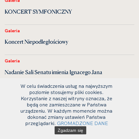
Galeria
KONCERT SYMFONICZNY
Galeria
Koncert Niepodległościowy
Galeria
Nadanie Sali Senatu imienia Ignacego Jana
Paderewskiego
W celu świadczenia usług na najwyższym
poziomie stosujemy pliki cookies.
Korzystanie z naszej witryny oznacza, że
Galeria
będą one zamieszczane w Państwa
urządzeniu. W każdym momencie można
KONCERT KAMERALNY w ramach V
dokonać zmiany ustawień Państwa
Międzynarodowego Festiwalu I. J. Paderewskiego
przeglądarki.
GROMADZONE DANE
Zgadzam się