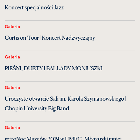
Koncert specjalności Jazz
Galeria
Curtis on Tour | Koncert Nadzwyczajny
Galeria
PIEŚNI, DUETY I BALLADY MONIUSZKI
Galeria
Uroczyste otwarcie Sali im. Karola Szymanowskiego |
Chopin University Big Band
Galeria
retroNoc Muzeów 2019 w UMFC. Młynarski mniej