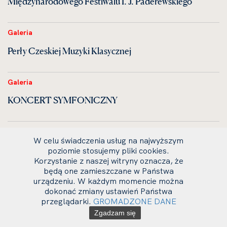
Międzynarodowego Festiwalu I. J. Paderewskiego
Galeria
Perły Czeskiej Muzyki Klasycznej
Galeria
KONCERT SYMFONICZNY
Galeria
W celu świadczenia usług na najwyższym
Uroczystość dyplomatorium
poziomie stosujemy pliki cookies.
Korzystanie z naszej witryny oznacza, że
będą one zamieszczane w Państwa
urządzeniu. W każdym momencie można
Galeria
dokonać zmiany ustawień Państwa
VIOLA ORGANISTA — zrealizowany zamysł Leonardo
przeglądarki.
GROMADZONE DANE
da Vinci
Zgadzam się