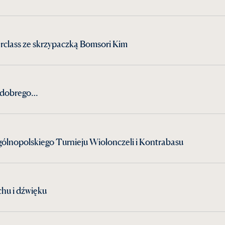
rclass ze skrzypaczką Bomsori Kim
żo dobrego…
ólnopolskiego Turnieju Wiolonczeli i Kontrabasu
hu i dźwięku