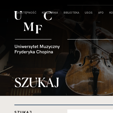
Strona
DOSTĘPNOŚĆ
KSIĘGARNIA
BIBLIOTEKA
USOS
APD
KO
główna
SZUKAJ
SZUKAJ