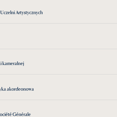
Uczelni Artystycznych
ki kameralnej
zyka akordeonowa
ociété Générale