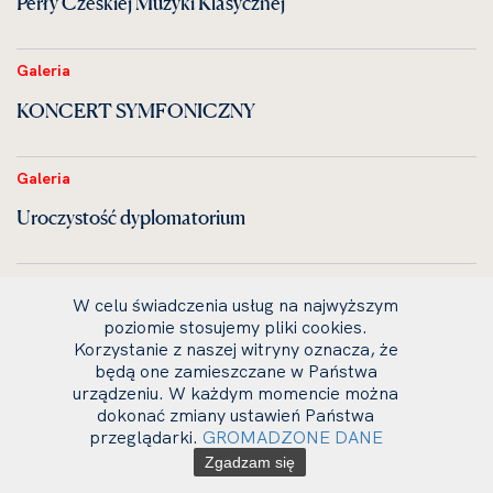
Perły Czeskiej Muzyki Klasycznej
Galeria
KONCERT SYMFONICZNY
Galeria
Uroczystość dyplomatorium
Galeria
W celu świadczenia usług na najwyższym
VIOLA ORGANISTA — zrealizowany zamysł Leonardo
poziomie stosujemy pliki cookies.
Korzystanie z naszej witryny oznacza, że
da Vinci
będą one zamieszczane w Państwa
urządzeniu. W każdym momencie można
dokonać zmiany ustawień Państwa
Galeria
przeglądarki.
GROMADZONE DANE
Koncert w wykonaniu studentów Litewskiej Akademii
Zgadzam się