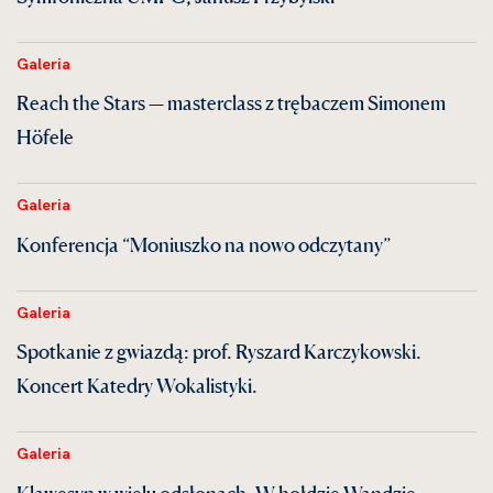
Galeria
Reach the Stars — masterclass z trębaczem Simonem
Höfele
Galeria
Konferencja “Moniuszko na nowo odczytany”
Galeria
Spotkanie z gwiazdą: prof. Ryszard Karczykowski.
Koncert Katedry Wokalistyki.
Galeria
Klawesyn w wielu odsłonach. W hołdzie Wandzie