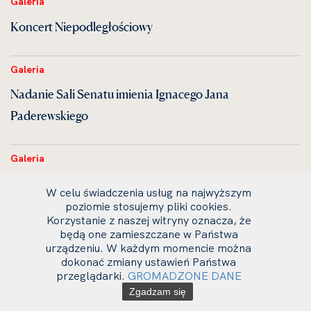
Galeria
Koncert Niepodległościowy
Galeria
Nadanie Sali Senatu imienia Ignacego Jana
Paderewskiego
Galeria
KONCERT KAMERALNY w ramach V
W celu świadczenia usług na najwyższym
Międzynarodowego Festiwalu I. J. Paderewskiego
poziomie stosujemy pliki cookies.
Korzystanie z naszej witryny oznacza, że
będą one zamieszczane w Państwa
urządzeniu. W każdym momencie można
Galeria
dokonać zmiany ustawień Państwa
Perły Czeskiej Muzyki Klasycznej
przeglądarki.
GROMADZONE DANE
Zgadzam się