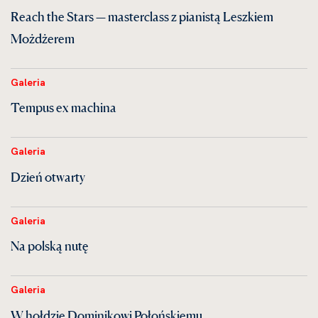
Reach the Stars — masterclass z pianistą Leszkiem
Możdżerem
Galeria
Tempus ex machina
Galeria
Dzień otwarty
Galeria
Na polską nutę
Galeria
W hołdzie Dominikowi Połońskiemu