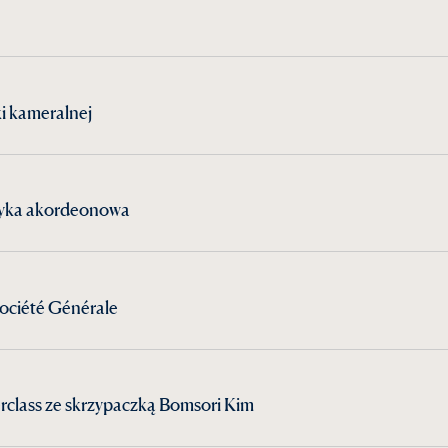
ki kameralnej
zyka akordeonowa
ociété Générale
rclass ze skrzypaczką Bomsori Kim