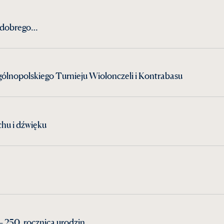
żo dobrego…
ólnopolskiego Turnieju Wiolonczeli i Kontrabasu
hu i dźwięku
 250. rocznica urodzin