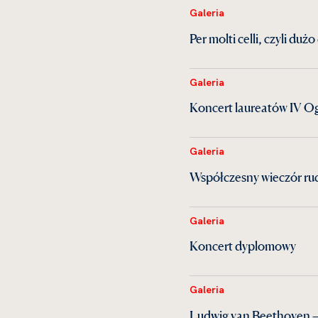
Galeria
Per molti celli, czyli du
Galeria
Koncert laureatów IV Og
Galeria
Współczesny wieczór ruc
Galeria
Koncert dyplomowy
Galeria
Ludwig van Beethoven —