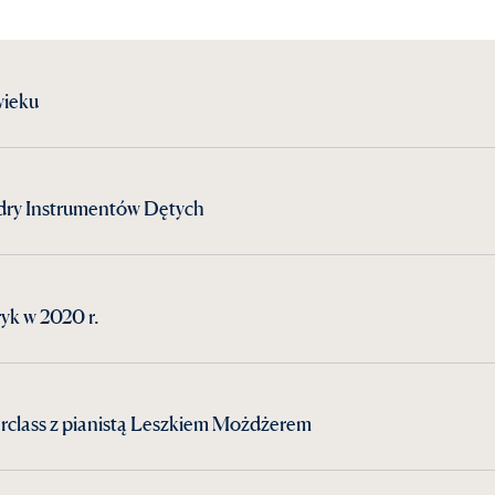
wieku
dry Instrumentów Dętych
yk w 2020 r.
rclass z pianistą Leszkiem Możdżerem