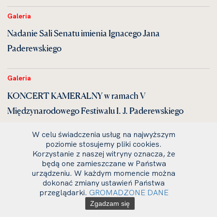
Galeria
Nadanie Sali Senatu imienia Ignacego Jana
Paderewskiego
Galeria
KONCERT KAMERALNY w ramach V
Międzynarodowego Festiwalu I. J. Paderewskiego
W celu świadczenia usług na najwyższym
Galeria
poziomie stosujemy pliki cookies.
Korzystanie z naszej witryny oznacza, że
Perły Czeskiej Muzyki Klasycznej
będą one zamieszczane w Państwa
urządzeniu. W każdym momencie można
dokonać zmiany ustawień Państwa
Galeria
przeglądarki.
GROMADZONE DANE
KONCERT SYMFONICZNY
Zgadzam się