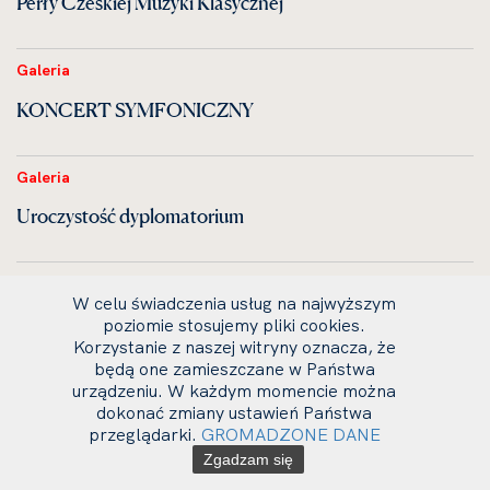
Perły Czeskiej Muzyki Klasycznej
Galeria
KONCERT SYMFONICZNY
Galeria
Uroczystość dyplomatorium
Galeria
W celu świadczenia usług na najwyższym
VIOLA ORGANISTA — zrealizowany zamysł Leonardo
poziomie stosujemy pliki cookies.
Korzystanie z naszej witryny oznacza, że
da Vinci
będą one zamieszczane w Państwa
urządzeniu. W każdym momencie można
dokonać zmiany ustawień Państwa
Galeria
przeglądarki.
GROMADZONE DANE
Koncert w wykonaniu studentów Litewskiej Akademii
Zgadzam się