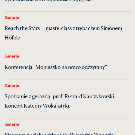
Galeria
Reach the Stars — masterclass z trębaczem Simonem
Höfele
Galeria
Konferencja “Moniuszko na nowo odczytany”
Galeria
Spotkanie z gwiazdą: prof. Ryszard Karczykowski.
Koncert Katedry Wokalistyki.
Galeria
Klawesyn w wielu odsłonach. W hołdzie Wandzie