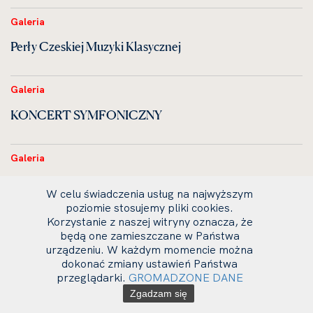
Galeria
Perły Czeskiej Muzyki Klasycznej
Galeria
KONCERT SYMFONICZNY
Galeria
Uroczystość dyplomatorium
W celu świadczenia usług na najwyższym
poziomie stosujemy pliki cookies.
Korzystanie z naszej witryny oznacza, że
Galeria
będą one zamieszczane w Państwa
urządzeniu. W każdym momencie można
VIOLA ORGANISTA — zrealizowany zamysł Leonardo
dokonać zmiany ustawień Państwa
da Vinci
przeglądarki.
GROMADZONE DANE
Zgadzam się