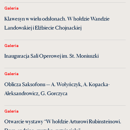
Galeria
Klawesyn w wielu odsłonach. W hołdzie Wandzie
Landowskiej i Elżbiecie Chojnackiej
Galeria
Inauguracja Sali Operowej im. St. Moniuszki
Galeria
Oblicza Saksofonu — A. Wołyńczyk, A. Kopacka-
Aleksandrowicz, G. Gorczyca
Galeria
Otwarcie wystawy “W hołdzie Arturowi Rubinsteinowi.