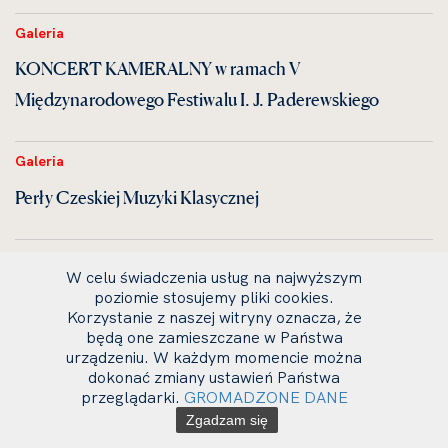
Galeria
KONCERT KAMERALNY w ramach V
Międzynarodowego Festiwalu I. J. Paderewskiego
Galeria
Perły Czeskiej Muzyki Klasycznej
Galeria
W celu świadczenia usług na najwyższym
KONCERT SYMFONICZNY
poziomie stosujemy pliki cookies.
Korzystanie z naszej witryny oznacza, że
będą one zamieszczane w Państwa
Galeria
urządzeniu. W każdym momencie można
dokonać zmiany ustawień Państwa
Uroczystość dyplomatorium
przeglądarki.
GROMADZONE DANE
Zgadzam się