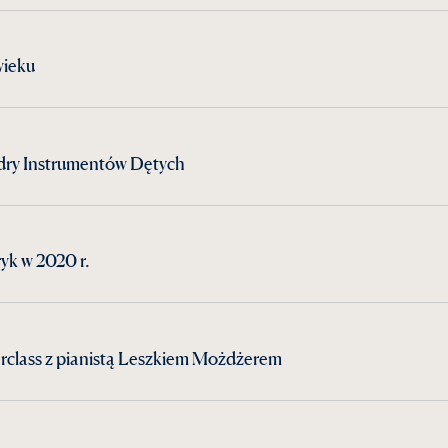
wieku
dry Instrumentów Dętych
yk w 2020 r.
rclass z pianistą Leszkiem Możdżerem