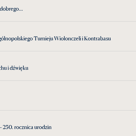
żo dobrego…
ólnopolskiego Turnieju Wiolonczeli i Kontrabasu
hu i dźwięku
 250. rocznica urodzin