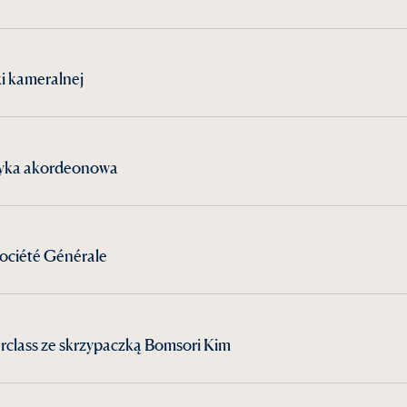
ki kameralnej
zyka akordeonowa
ociété Générale
rclass ze skrzypaczką Bomsori Kim