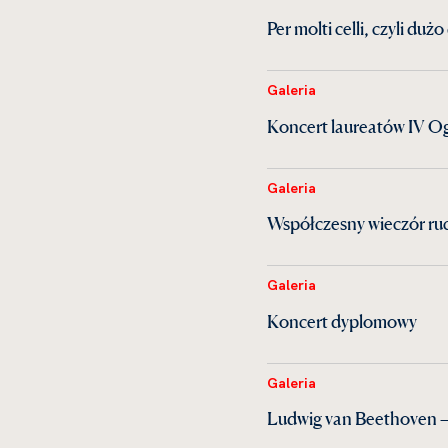
Per molti celli, czyli du
Galeria
Koncert laureatów IV Og
Galeria
Współczesny wieczór ruc
Galeria
Koncert dyplomowy
Galeria
Ludwig van Beethoven —