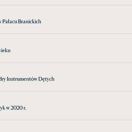
 Pałacu Branickich
wieku
dry Instrumentów Dętych
yk w 2020 r.