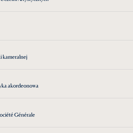
ki kameralnej
zyka akordeonowa
ociété Générale