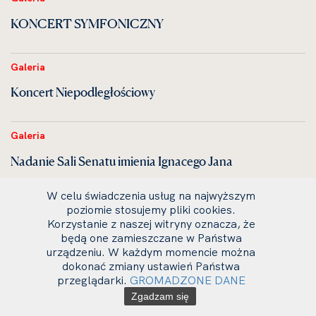
KONCERT SYMFONICZNY
Galeria
Koncert Niepodległościowy
Galeria
Nadanie Sali Senatu imienia Ignacego Jana
Paderewskiego
W celu świadczenia usług na najwyższym
poziomie stosujemy pliki cookies.
Korzystanie z naszej witryny oznacza, że
Galeria
będą one zamieszczane w Państwa
KONCERT KAMERALNY w ramach V
urządzeniu. W każdym momencie można
dokonać zmiany ustawień Państwa
Międzynarodowego Festiwalu I. J. Paderewskiego
przeglądarki.
GROMADZONE DANE
Zgadzam się