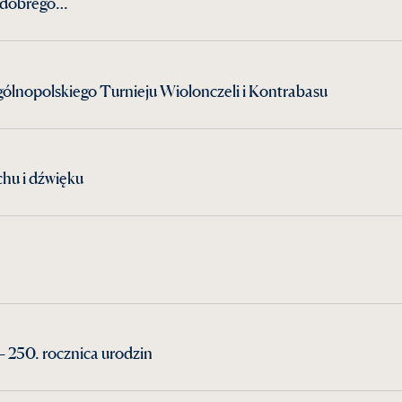
żo dobrego…
ólnopolskiego Turnieju Wiolonczeli i Kontrabasu
hu i dźwięku
 250. rocznica urodzin