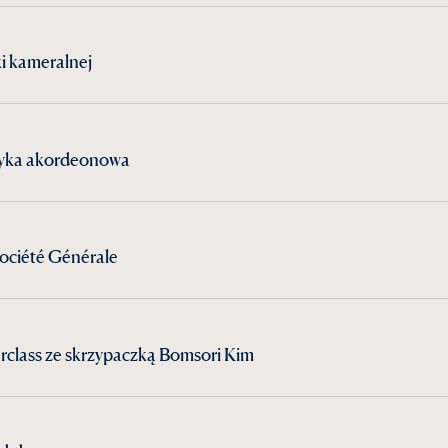
ki kameralnej
zyka akordeonowa
ociété Générale
rclass ze skrzypaczką Bomsori Kim