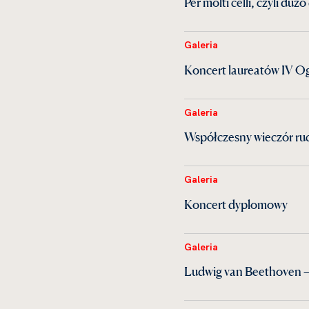
Per molti celli, czyli du
Galeria
Koncert laureatów IV Og
Galeria
Współczesny wieczór ruc
Galeria
Koncert dyplomowy
Galeria
Ludwig van Beethoven —