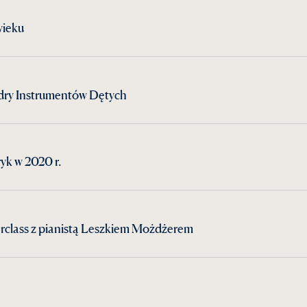
wieku
dry Instrumentów Dętych
yk w 2020 r.
rclass z pianistą Leszkiem Możdżerem