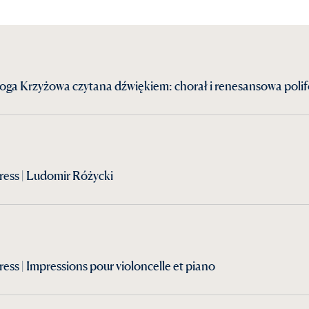
oga Krzyżowa czytana dźwiękiem: chorał i renesansowa polif
ess | Ludomir Różycki
ss | Impressions pour violoncelle et piano