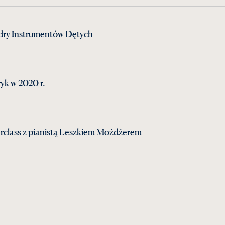
dry Instrumentów Dętych
yk w 2020 r.
rclass z pianistą Leszkiem Możdżerem