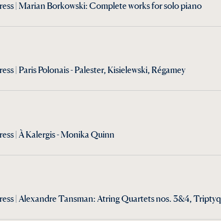
ess | Marian Borkowski: Complete works for solo piano
ss | Paris Polonais - Palester, Kisielewski, Régamey
ess | À Kalergis - Monika Quinn
ess | Alexandre Tansman: Atring Quartets nos. 3&4, Tripty